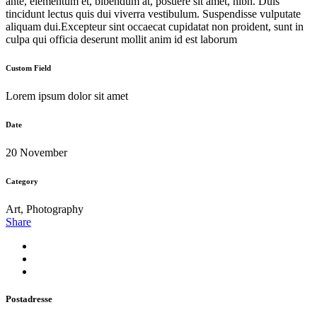
ante, elementum et, bibendum at, posuere sit amet, nibh. Duis
tincidunt lectus quis dui viverra vestibulum. Suspendisse vulputate
aliquam dui.Excepteur sint occaecat cupidatat non proident, sunt in
culpa qui officia deserunt mollit anim id est laborum
Custom Field
Lorem ipsum dolor sit amet
Date
20 November
Category
Art, Photography
Share
Postadresse